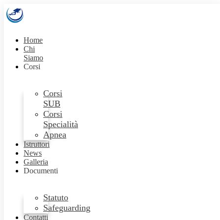
Home
Chi
Siamo
Corsi
Corsi
SUB
Corsi
Specialità
Apnea
Istruttori
News
Galleria
Documenti
Statuto
Safeguarding
Contatti