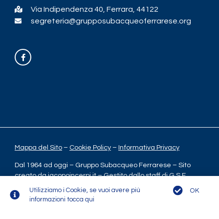
Via Indipendenza 40, Ferrara, 44122
segreteria@grupposubacqueoferrarese.org
Mappa del Sito
–
Cookie Policy
–
Informativa Privacy
Dal 1964 ad oggi – Gruppo Subacqueo Ferrarese – Sito
creato da
iacopoincerpi.it
– Gestito dallo staff di G.S.F.
Utilizziamo i Cookie, se vuoi avere più
OK
informazioni tocca qui